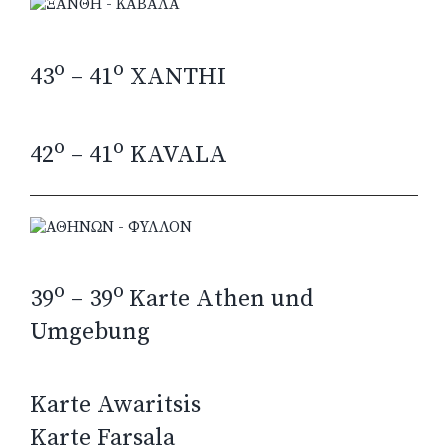
o
o
43
– 41
XANTHI
o
o
42
– 41
KAVALA
o
o
39
– 39
Karte Athen und
Umgebung
Karte Awaritsis
Karte Farsala