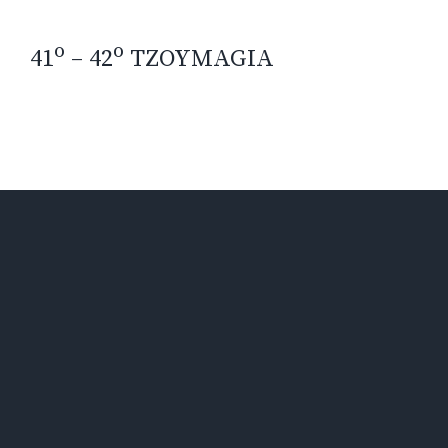
o
o
41
– 42
TZOYMAGIA