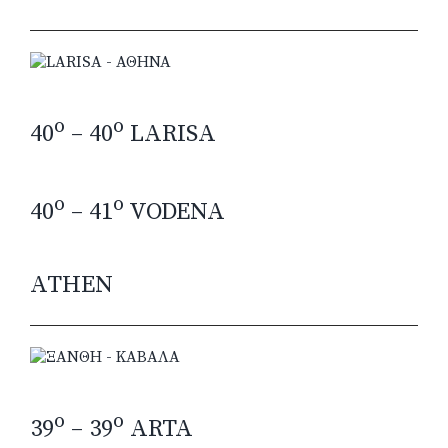
o
o
40
– 40
LARISA
o
o
40
– 41
VODENA
ATHEN
o
o
39
– 39
ARTA