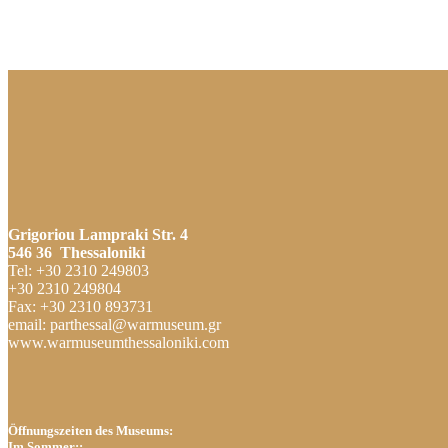
Grigoriou Lampraki Str. 4
546 36 Thessaloniki
Tel: +30 2310 249803
+30 2310 249804
Fax: +30 2310 893731
email: parthessal@warmuseum.gr
www.warmuseumthessaloniki.com
Öffnungszeiten des Museums:
Im Sommer::