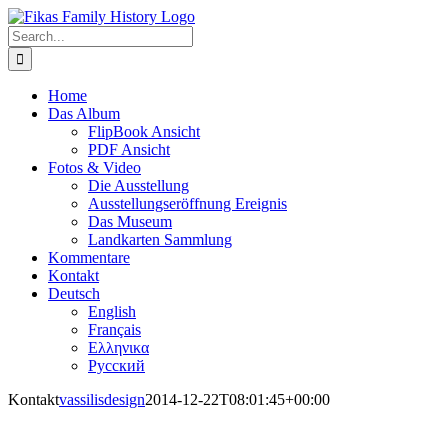
Skip
to
Search
content
for:
Home
Das Album
FlipBook Ansicht
PDF Ansicht
Fotos & Video
Die Ausstellung
Ausstellungseröffnung Ereignis
Das Museum
Landkarten Sammlung
Kommentare
Kontakt
Deutsch
English
Français
Ελληνικα
Русский
Kontakt
vassilisdesign
2014-12-22T08:01:45+00:00