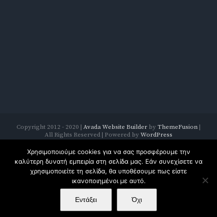
Copyright 2012 - 2020 |
Avada Website Builder
by
ThemeFusion
|
All Rights Reserved | Powered by
WordPress
Facebook
Twitter
Instagram
Pinterest
Χρησιμοποιούμε cookies για να σας προσφέρουμε την
καλύτερη δυνατή εμπειρία στη σελίδα μας. Εάν συνεχίσετε να
χρησιμοποιείτε τη σελίδα, θα υποθέσουμε πως είστε
ικανοποιημένοι με αυτό.
English
Français
Deutsch
Ελληνικα
Русский
Εντάξει
Όχι