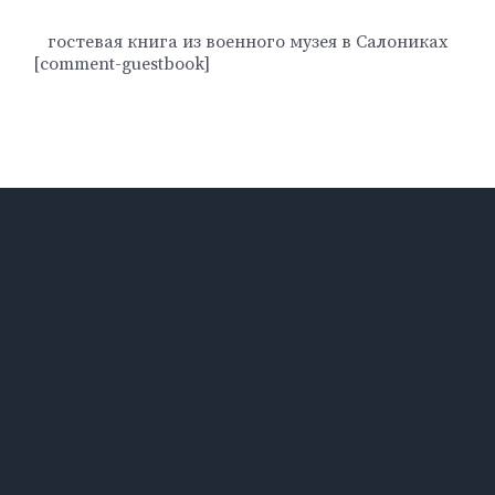
гостевая книга из военного музея в Салониках
[comment-guestbook]